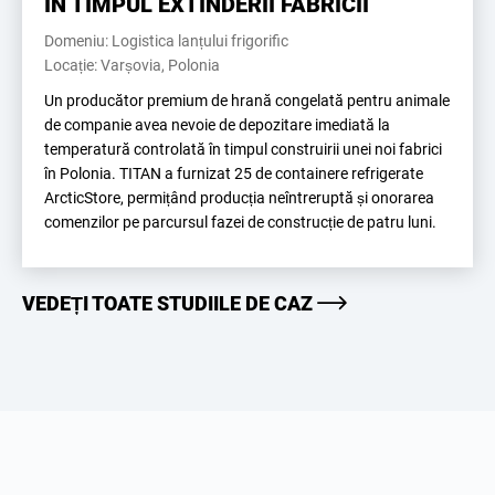
ÎN TIMPUL EXTINDERII FABRICII
Domeniu: Logistica lanțului frigorific
Locație: Varșovia, Polonia
Un producător premium de hrană congelată pentru animale
de companie avea nevoie de depozitare imediată la
temperatură controlată în timpul construirii unei noi fabrici
în Polonia. TITAN a furnizat 25 de containere refrigerate
ArcticStore, permițând producția neîntreruptă și onorarea
comenzilor pe parcursul fazei de construcție de patru luni.
VEDEȚI TOATE STUDIILE DE CAZ