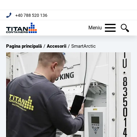
+40 788 520 136
Meniu
Pagina principală
/
Accesorii
/
SmartArctic