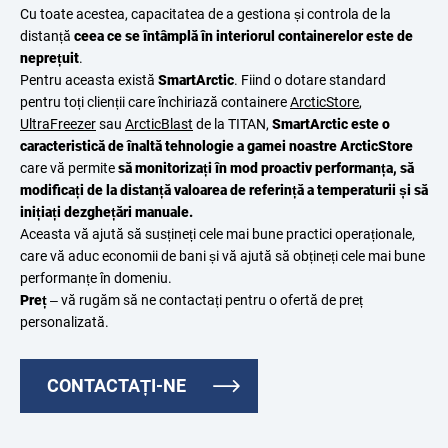
Cu toate acestea, capacitatea de a gestiona și controla de la
distanță
ceea ce se întâmplă în interiorul containerelor este de
neprețuit
.
Pentru aceasta există
SmartArctic
. Fiind o dotare standard
pentru toți clienții care închiriază containere
ArcticStore
,
UltraFreezer
sau
ArcticBlast
de la TITAN,
SmartArctic este o
caracteristică de înaltă tehnologie a gamei noastre ArcticStore
care vă permite
să monitorizați în mod proactiv performanța, să
modificați de la distanță valoarea de referință a temperaturii și să
inițiați dezghețări manuale.
Aceasta vă ajută să susțineți cele mai bune practici operaționale,
care vă aduc economii de bani și vă ajută să obțineți cele mai bune
performanțe în domeniu.
Preț
– vă rugăm să ne contactați pentru o ofertă de preț
personalizată.
CONTACTAȚI-NE