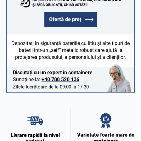
OBȚINEȚI O OFERTĂ DE PREȚ RAPIDĂ, PERSONALIZATĂ
ȘI FĂRĂ OBLIGAȚII, CHIAR ASTĂZI!
Ofertă de preț
Depozitați în siguranță bateriile cu litiu și alte tipuri de
baterii într-un „seif” metalic robust care ajută la
protejarea produsului, a personalului și a clienților.
Discutați cu un expert în containere
Sunați-ne la:
+40 788 520 136
Zilele lucrătoare de la 09:00 la 17:30
Varietate foarte mare de
Livrare rapidă la nivel