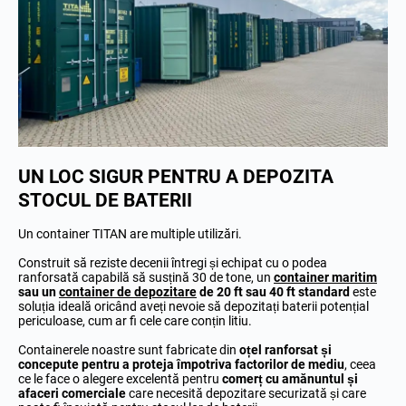
UN LOC SIGUR PENTRU A DEPOZITA
STOCUL DE BATERII
Un container TITAN are multiple utilizări.
Construit să reziste decenii întregi și echipat cu o podea
ranforsată capabilă să susțină 30 de tone, un
container maritim
sau un
container de depozitare
de 20 ft sau 40 ft standard
este
soluția ideală oricând aveți nevoie să depozitați baterii potențial
periculoase, cum ar fi cele care conțin litiu.
Containerele noastre sunt fabricate din
oțel ranforsat și
concepute pentru a proteja împotriva factorilor de mediu
, ceea
ce le face o alegere excelentă pentru
comerț cu amănuntul și
afaceri comerciale
care necesită depozitare securizată și care