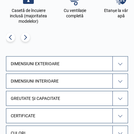
e
Casetă de încuiere
Cu ventilație
Etanșe la vânt și
inclusă (majoritatea
completă
apă
modelelor)
DIMENSIUNI EXTERIOARE
DIMENSIUNI INTERIOARE
GREUTATE ȘI CAPACITATE
CERTIFICATE
CULORI