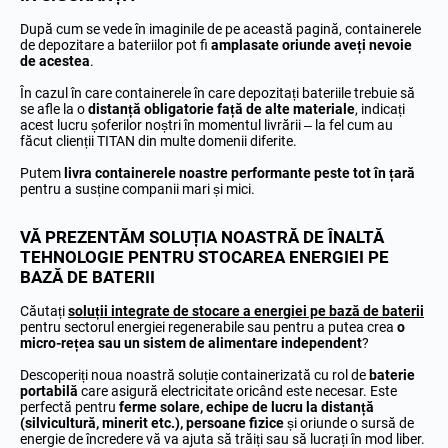
După cum se vede în imaginile de pe această pagină, containerele
de depozitare a bateriilor pot fi
amplasate oriunde aveți nevoie
de acestea
.
În cazul în care containerele în care depozitați bateriile trebuie să
se afle la o
distanță obligatorie față de alte materiale
, indicați
acest lucru șoferilor noștri în momentul livrării – la fel cum au
făcut clienții TITAN din multe domenii diferite.
Putem
livra containerele noastre performante peste tot în țară
pentru a susține companii mari și mici.
VĂ PREZENTĂM SOLUȚIA NOASTRĂ DE ÎNALTĂ
TEHNOLOGIE PENTRU STOCAREA ENERGIEI PE
BAZĂ DE BATERII
Căutați
soluții integrate de stocare a energiei pe bază de baterii
pentru sectorul energiei regenerabile sau pentru a putea crea
o
micro-rețea sau un sistem de alimentare independent
?
Descoperiți noua noastră soluție containerizată cu rol de
baterie
portabilă
care asigură electricitate oricând este necesar. Este
perfectă pentru
ferme solare, echipe de lucru la distanță
(silvicultură, minerit etc.), persoane fizice
și oriunde o sursă de
energie de încredere vă va ajuta să trăiți sau să lucrați în mod liber.