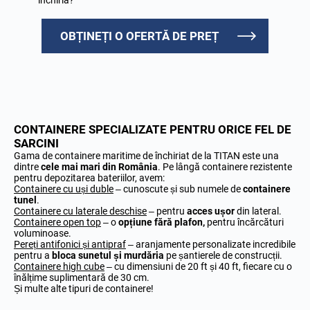
OBȚINEȚI O OFERTĂ DE PREȚ
CONTAINERE SPECIALIZATE PENTRU ORICE FEL DE
SARCINI
Gama de containere maritime de închiriat de la TITAN este una
dintre
cele mai mari din România
. Pe lângă containere rezistente
pentru depozitarea bateriilor, avem:
Containere cu uși duble
– cunoscute și sub numele de
containere
tunel
.
Containere cu laterale deschise
– pentru
acces ușor
din lateral.
Containere open top
– o
opțiune fără plafon,
pentru încărcături
voluminoase.
Pereți antifonici și antipraf
– aranjamente personalizate incredibile
pentru a
bloca sunetul și murdăria
pe șantierele de construcții.
Containere high cube
– cu dimensiuni de 20 ft și 40 ft, fiecare cu o
înălțime suplimentară de 30 cm.
Și multe alte tipuri de containere!