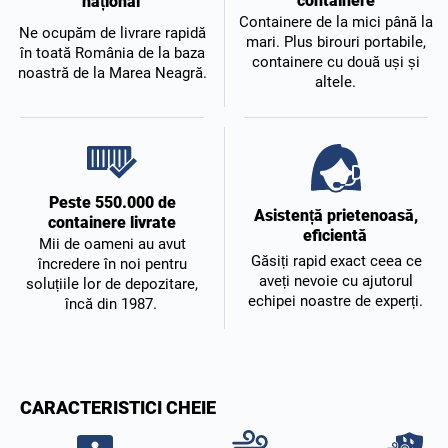
containere
național
Containere de la mici până la
Ne ocupăm de livrare rapidă
mari. Plus birouri portabile,
în toată România de la baza
containere cu două uși și
noastră de la Marea Neagră.
altele.
Peste 550.000 de
Asistență prietenoasă,
containere livrate
eficientă
Mii de oameni au avut
Găsiți rapid exact ceea ce
încredere în noi pentru
aveți nevoie cu ajutorul
soluțiile lor de depozitare,
echipei noastre de experți.
încă din 1987.
CARACTERISTICI CHEIE