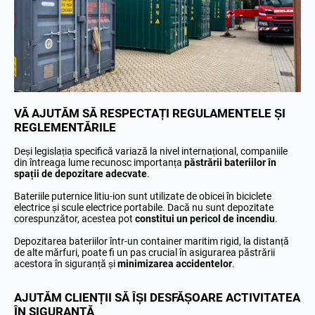
VĂ AJUTĂM SĂ RESPECTAȚI REGULAMENTELE ȘI
REGLEMENTĂRILE
Deși legislația specifică variază la nivel internațional, companiile
din întreaga lume recunosc importanța
păstrării bateriilor în
spații de depozitare adecvate
.
Bateriile puternice litiu-ion sunt utilizate de obicei în biciclete
electrice și scule electrice portabile. Dacă nu sunt depozitate
corespunzător, acestea pot
constitui un pericol de incendiu
.
Depozitarea bateriilor într-un container maritim rigid, la distanță
de alte mărfuri, poate fi un pas crucial în asigurarea păstrării
acestora în siguranță și
minimizarea accidentelor
.
AJUTĂM CLIENȚII SĂ ÎȘI DESFĂȘOARE ACTIVITATEA
ÎN SIGURANȚĂ