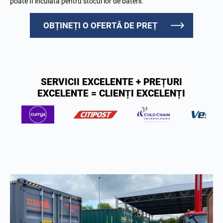
poate fi încuiată pentru stocul lor de baterii.
OBȚINEȚI O OFERTĂ DE PREȚ
SERVICII EXCELENTE + PREȚURI
EXCELENTE = CLIENȚI EXCELENȚI