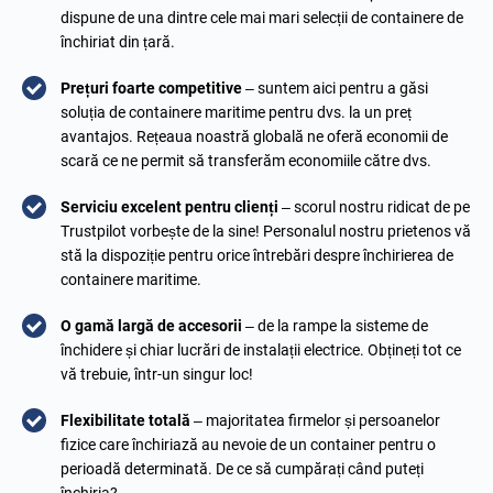
dispune de una dintre cele mai mari selecții de containere de
închiriat din țară.
Prețuri foarte competitive
– suntem aici pentru a găsi
soluția de containere maritime pentru dvs. la un preț
avantajos. Rețeaua noastră globală ne oferă economii de
scară ce ne permit să transferăm economiile către dvs.
Serviciu excelent pentru clienți
– scorul nostru ridicat de pe
Trustpilot vorbește de la sine! Personalul nostru prietenos vă
stă la dispoziție pentru orice întrebări despre închirierea de
containere maritime.
O gamă largă de accesorii
– de la rampe la sisteme de
închidere și chiar lucrări de instalații electrice. Obțineți tot ce
vă trebuie, într-un singur loc!
Flexibilitate totală
– majoritatea firmelor și persoanelor
fizice care închiriază au nevoie de un container pentru o
perioadă determinată. De ce să cumpărați când puteți
închiria?