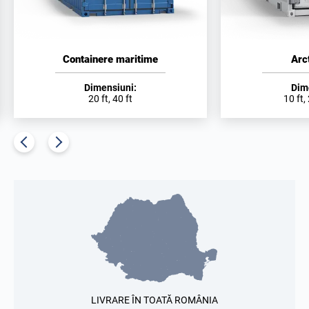
Containere maritime
Arc
Dimensiuni:
Dim
20 ft, 40 ft
10 ft, 
LIVRARE ÎN TOATĂ ROMÂNIA