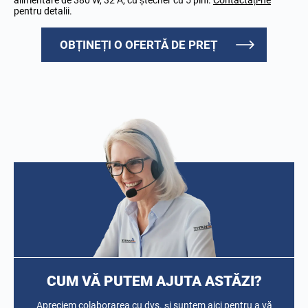
pentru detalii.
OBȚINEȚI O OFERTĂ DE PREȚ
CUM VĂ PUTEM AJUTA ASTĂZI?
Apreciem colaborarea cu dvs. și suntem aici pentru a vă