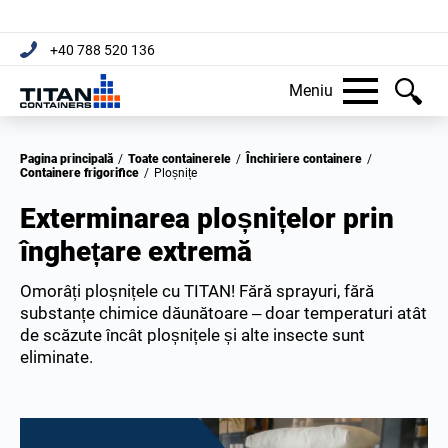
+40 788 520 136
Meniu
Pagina principală
/
Toate containerele
/
Închiriere containere
/
Containere frigorifice
/
Ploșnițe
Exterminarea ploșnițelor prin
înghețare extremă
Omorâți ploșnițele cu TITAN! Fără sprayuri, fără
substanțe chimice dăunătoare – doar temperaturi atât
de scăzute încât ploșnițele și alte insecte sunt
eliminate.