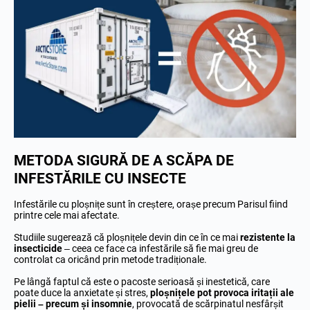
METODA SIGURĂ DE A SCĂPA DE
INFESTĂRILE CU INSECTE
Infestările cu ploșnițe sunt în creștere, orașe precum Parisul fiind
printre cele mai afectate.
Studiile sugerează că ploșnițele devin din ce în ce mai
rezistente la
insecticide
– ceea ce face ca infestările să fie mai greu de
controlat ca oricând prin metode tradiționale.
Pe lângă faptul că este o pacoste serioasă și inestetică, care
poate duce la anxietate și stres,
ploșnițele pot provoca
iritații ale
pielii – precum și insomnie
, provocată de scărpinatul nesfârșit