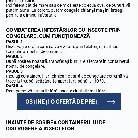
pentru ridicare.
Indiferent cât de mare sau de mică este colecția dvs. de bunuri, vă
putem ajuta. La cerere, putem
congela chiar și mașini întregi
pentru a elimina infestările.
COMBATEREA INFESTĂRILOR CU INSECTE PRIN
CONGELARE: CUM FUNCȚIONEAZĂ
PASUL 1
Rezervați o oră la care să vă vizităm: prin telefon, e-mail sau
formularul nostru de contact.
PASUL 2
După sosirea noastră, transferați bunurile afectate în containerul
nostru de congelare.
PASUL 3
Încuiați containerul, iar tehnica noastră de congelare extremă va
trece la treabă, scăzând temperatura până la -30 °C.
PASUL 4
Recuperați-vă bunurile fără insecte cinci zile mai târziu.
OBȚINEȚI O OFERTĂ DE PREȚ
ÎNAINTE DE SOSIREA CONTAINERULUI DE
DISTRUGERE A INSECTELOR