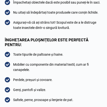
Împachetați obiectele dacă este posibil sau puneți-le în saci.
Nu uitați să îndepărtați toate produsele care conțin lichide.
Asigurați-vă că ați strâns tot! Scopul este de a le distruge
toate insectele dintr-o singură lovitură.
ÎNGHEȚAREA PLOȘNIȚELOR ESTE PERFECTĂ
PENTRU:
Toate tipurile de paltoane și haine.
Mobilier cu componente din material textil, cum ar fi
canapelele.
Perdele, preșuri și covoare.
Genți, pantofi și valize.
Saltele, perne, prosoape și lenjerie de pat.