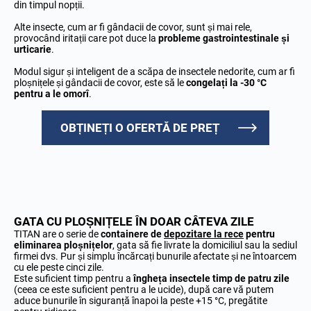
din timpul nopții.
Alte insecte, cum ar fi gândacii de covor, sunt și mai rele,
provocând iritații care pot duce la
probleme gastrointestinale și
urticarie
.
Modul sigur și inteligent de a scăpa de insectele nedorite, cum ar fi
ploșnițele și gândacii de covor, este să le
congelați la -30 °C
pentru a le omorî
.
OBȚINEȚI O OFERTĂ DE PREȚ
GATA CU PLOȘNIȚELE ÎN DOAR CÂTEVA ZILE
TITAN are o serie de
containere de
depozitare la rece
pentru
eliminarea ploșnițelor
, gata să fie livrate la domiciliul sau la sediul
firmei dvs. Pur și simplu încărcați bunurile afectate și ne întoarcem
cu ele peste cinci zile.
Este suficient timp pentru a
îngheța insectele timp de patru zile
(ceea ce este suficient pentru a le ucide), după care vă putem
aduce bunurile în siguranță înapoi la peste +15 °C, pregătite