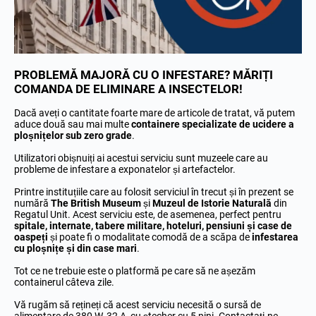
PROBLEMĂ MAJORĂ CU O INFESTARE? MĂRIȚI
COMANDA DE ELIMINARE A INSECTELOR!
Dacă aveți o cantitate foarte mare de articole de tratat, vă putem
aduce două sau mai multe
containere specializate de ucidere a
ploșnițelor sub zero grade
.
Utilizatori obișnuiți ai acestui serviciu sunt muzeele care au
probleme de infestare a exponatelor și artefactelor.
Printre instituțiile care au folosit serviciul în trecut și în prezent se
numără
The British Museum
și
Muzeul de Istorie Naturală
din
Regatul Unit. Acest serviciu este, de asemenea, perfect pentru
spitale, internate, tabere militare
, hoteluri, pensiuni și case de
oaspeți
și poate fi o modalitate comodă de a scăpa de
infestarea
cu ploșnițe și din case mari
.
Tot ce ne trebuie este o platformă pe care să ne așezăm
containerul câteva zile.
Vă rugăm să rețineți că acest serviciu necesită o sursă de
alimentare de 380 W, 32 A, cu ștecher cu 5 pini.
Contactați-ne