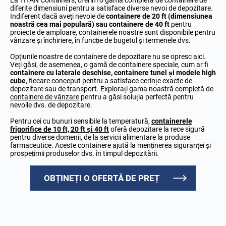
diferite dimensiuni pentru a satisface diverse nevoi de depozitare.
Indiferent dacă aveți nevoie de
containere de 20 ft (dimensiunea
noastră cea mai populară) sau containere de 40 ft
pentru
proiecte de amploare, containerele noastre sunt disponibile pentru
vânzare și închiriere, în funcție de bugetul și termenele dvs.
Opțiunile noastre de containere de depozitare nu se opresc aici.
Veți găsi, de asemenea, o gamă de containere speciale, cum ar fi
containere cu laterale deschise, containere tunel și modele high
cube
, fiecare conceput pentru a satisface cerințe exacte de
depozitare sau de transport. Explorați gama noastră completă de
containere de vânzare
pentru a găsi soluția perfectă pentru
nevoile dvs. de depozitare.
Pentru cei cu bunuri sensibile la temperatură,
containerele
frigorifice de 10 ft, 20 ft și 40 ft
oferă depozitare la rece sigură
pentru diverse domenii, de la servicii alimentare la produse
farmaceutice. Aceste containere ajută la menținerea siguranței și
prospețimii produselor dvs. în timpul depozitării.
OBȚINEȚI O OFERTĂ DE PREȚ