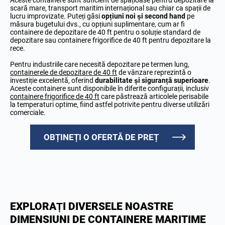
Aceste containere sunt suficient de spațioase pentru depozitare la
scară mare, transport maritim internațional sau chiar ca spații de
lucru improvizate. Puteți găsi
opțiuni noi și second hand
pe
măsura bugetului dvs., cu opțiuni suplimentare, cum ar fi
containere de depozitare de 40 ft pentru o soluție standard de
depozitare sau containere frigorifice de 40 ft pentru depozitare la
rece.
Pentru industriile care necesită depozitare pe termen lung,
containerele de depozitare de 40 ft
de vânzare reprezintă o
investiție excelentă, oferind
durabilitate și siguranță superioare
.
Aceste containere sunt disponibile în diferite configurații, inclusiv
containere frigorifice de 40 ft
care păstrează articolele perisabile
la temperaturi optime, fiind astfel potrivite pentru diverse utilizări
comerciale.
OBȚINEȚI O OFERTĂ DE PREȚ
EXPLORAȚI DIVERSELE NOASTRE
DIMENSIUNI DE CONTAINERE MARITIME