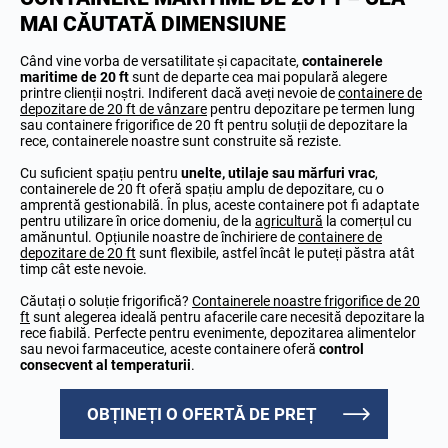
MAI CĂUTATĂ DIMENSIUNE
Când vine vorba de versatilitate și capacitate,
containerele
maritime de 20 ft
sunt de departe cea mai populară alegere
printre clienții noștri. Indiferent dacă aveți nevoie de
containere de
depozitare de 20 ft de vânzare
pentru depozitare pe termen lung
sau containere frigorifice de 20 ft pentru soluții de depozitare la
rece, containerele noastre sunt construite să reziste.
Cu suficient spațiu pentru
unelte, utilaje sau mărfuri vrac
,
containerele de 20 ft oferă spațiu amplu de depozitare, cu o
amprentă gestionabilă. În plus, aceste containere pot fi adaptate
pentru utilizare în orice domeniu, de la
agricultură
la comerțul cu
amănuntul. Opțiunile noastre de închiriere de
containere de
depozitare de 20 ft
sunt flexibile, astfel încât le puteți păstra atât
timp cât este nevoie.
Căutați o soluție frigorifică?
Containerele noastre frigorifice de 20
ft
sunt alegerea ideală pentru afacerile care necesită depozitare la
rece fiabilă. Perfecte pentru evenimente, depozitarea alimentelor
sau nevoi farmaceutice, aceste containere oferă
control
consecvent al temperaturii
.
OBȚINEȚI O OFERTĂ DE PREȚ