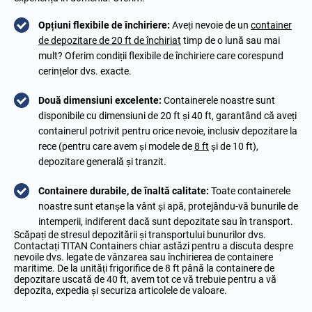
Opțiuni flexibile de închiriere:
Aveți nevoie de un
container
de depozitare de 20 ft de închiriat
timp de o lună sau mai
mult? Oferim condiții flexibile de închiriere care corespund
cerințelor dvs. exacte.
Două dimensiuni excelente:
Containerele noastre sunt
disponibile cu dimensiuni de 20 ft și 40 ft, garantând că aveți
containerul potrivit pentru orice nevoie, inclusiv depozitare la
rece (pentru care avem și modele de
8 ft
și de 10 ft),
depozitare generală și tranzit.
Containere durabile, de înaltă calitate:
Toate containerele
noastre sunt etanșe la vânt și apă, protejându-vă bunurile de
intemperii, indiferent dacă sunt depozitate sau în transport.
Scăpați de stresul depozitării și transportului bunurilor dvs.
Contactați TITAN Containers chiar astăzi pentru a discuta despre
nevoile dvs. legate de vânzarea sau închirierea de containere
maritime. De la unități frigorifice de 8 ft până la containere de
depozitare uscată de 40 ft, avem tot ce vă trebuie pentru a vă
depozita, expedia și securiza articolele de valoare.