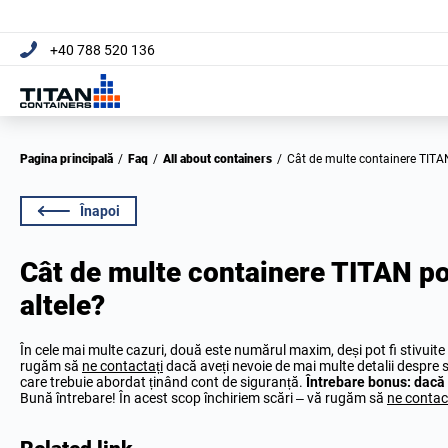
+40 788 520 136
Pagina principală
/
Faq
/
All about containers
/
Cât de multe containere TITAN
Înapoi
Cât de multe containere TITAN pot
altele?
În cele mai multe cazuri, două este numărul maxim, deși pot fi stivuite 
rugăm să
ne contactați
dacă aveți nevoie de mai multe detalii despre 
care trebuie abordat ținând cont de siguranță.
Întrebare bonus: dacă 
Bună întrebare! În acest scop închiriem scări – vă rugăm să
ne contac