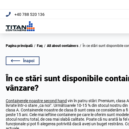
+40 788 520 136
Pagina principală
/
Faq
/
All about containers
/
În ce stări sunt disponibile 
Înapoi
În ce stări sunt disponibile cont
vânzare?
Containerele noastre second hand
vin în patru stări: Premium, clasa 
livrate într-o stare „ca noi”. Următoarele 10-15 % din stocul nostru din 
clasa A. Containerele noastre de clasa B sunt ceea ce considerăm a fi s
peste 15 ani. Cele mai ieftine containere pe care le oferim sunt modele
stocul nostru total, de cea mai slabă calitate. Poate că nu arată la fe
funcționale și pot fi alegerea potrivită dacă aveți un buget restrâns. C
actuale.