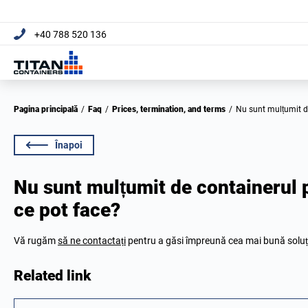
+40 788 520 136
Pagina principală
/
Faq
/
Prices, termination, and terms
/
Nu sunt mulțumit 
Înapoi
Nu sunt mulțumit de containerul 
ce pot face?
Vă rugăm
să ne contactați
pentru a găsi împreună cea mai bună soluț
Related link