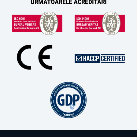
URMĂTOARELE ACREDITĂRI