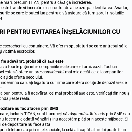
me mari, precum TITAN, pentru a câștiga încrederea.
este fraude și încercările escrocilor de a ne uzurpa identitatea. Așadar,
rile pe care le puteți lua pentru a vă asigura că furnizorul și soluțiile
e.
RI PENTRU EVITAREA ÎNȘELĂCIUNILOR CU
e escrocherii cu containere. Vă oferim opt sfaturi pe care ar trebui să le
i victimă escrocilor.
 fie adevărat, probabil că așa este
riază foarte puțin între companiile reale care le furnizează. Tactica
ci este să ofere un preț
considerabil
mai mic decât cel al companiilor
ciați de oferta secolului.
îndeamnă să luați legătura cu firme care oferă soluții de depozitare de
e:
a bun pentru a fi adevărat, cel mai probabil așa este. Verificați din nou și
ondați este reală.
epozitare nu fac afaceri prin SMS
tocare, inclusiv TITAN, sunt bucuroși să
răspundă la întrebări
prin SMS sau
r nu facem niciodată vânzări și nu acceptăm plăți prin aceste mijloace. Și
ții de depozitare nu face asta.
rin telefon sau prin rețele sociale, la celălalt capăt al firului poate fi un