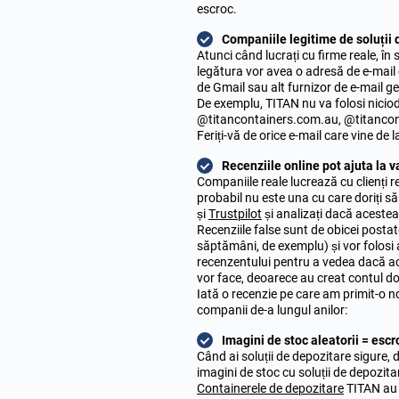
escroc.
Companiile legitime de soluții 
Atunci când lucrați cu firme reale, în 
legătura vor avea o adresă de e-mail
de Gmail sau alt furnizor de e-mail ge
De exemplu, TITAN nu va folosi nicio
@titancontainers.com.au, @titancon
Feriți-vă de orice e-mail care vine de 
Recenziile online pot ajuta la v
Companiile reale lucrează cu clienți r
probabil nu este una cu care doriți să 
și
Trustpilot
și analizați dacă acestea
Recenziile false sunt de obicei posta
săptămâni, de exemplu) și vor folosi a
recenzentului pentru a vedea dacă ace
vor face, deoarece au creat contul do
Iată o recenzie pe care am primit-o n
companii de-a lungul anilor:
Imagini de stoc aleatorii = esc
Când ai soluții de depozitare sigure, d
imagini de stoc cu soluții de depozita
Containerele de depozitare
TITAN
au