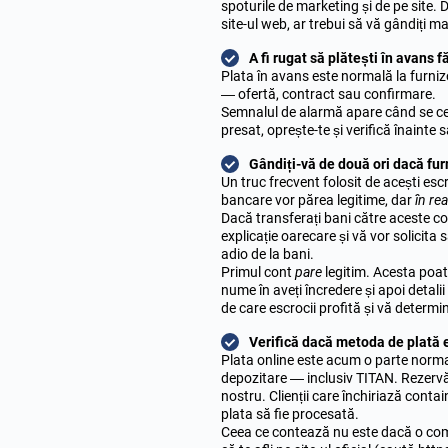
spoturile de marketing și de pe site. 
site-ul web, ar trebui să vă gândiți ma
A fi rugat să plătești în avans
Plata în avans este normală la furnizo
— ofertă, contract sau confirmare.
Semnalul de alarmă apare când se cere
presat, oprește-te și verifică înainte s
Gândiți-vă de două ori dacă fur
Un truc frecvent folosit de acești esc
bancare vor părea legitime, dar
în rea
Dacă transferați bani către aceste cont
explicație oarecare și vă vor solicita s
adio de la bani.
Primul cont
pare
legitim. Acesta poat
nume în aveți încredere și apoi detal
de care escrocii profită și vă determin
Verifică dacă metoda de plată e
Plata online este acum o parte norma
depozitare — inclusiv TITAN. Rezervăril
nostru. Clienții care închiriază contai
plata să fie procesată.
Ceea ce contează nu este dacă o comp