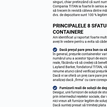
singuri, chiar pretinzând că sunt nu
Compania TITAN ia foarte în serios ac
să trecem în revistă câteva dintre măsu
dvs. de depozitare sunt 100 % legitim
PRINCIPALELE 8 SFATU
CONTAINERE
Am identificat și raportat foarte mult
aveți în vedere pentru a evita să cădeț
Dacă prețul pare prea bun ca să
În general, prețurile containerelor va
numărul unu a acestor tipuri de escro
reale, făcându-vă să credeți că benefi
Layland Barker, fondatorul TITAN, vă 
renume atunci când verificați prețuril
Dacă vi se oferă un preț care pare pre
analizați dacă „
firma
” cu care coresp
Furnizorii reali de soluții de d
Desigur, unii furnizori de soluții de s
prin intermediul rețelelor sociale, da
nici vreun alt furnizor legitim de solu
Dacă sunteți presat să trimiteți plata p