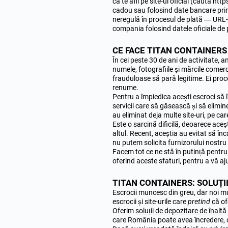
că te afli pe site-ul oficial (caută ht
cadou sau folosind date bancare primi
neregulă în procesul de plată — URL-u
compania folosind datele oficiale de p
CE FACE TITAN CONTAINERS
În cei peste 30 de ani de activitate, a
numele, fotografiile și mărcile comerc
frauduloase să pară legitime. Ei proc
renume.
Pentru a împiedica acești escroci să î
servicii care să găsească și să elimin
au eliminat deja multe site-uri, pe car
Este o sarcină dificilă, deoarece aceș
altul. Recent, aceștia au evitat să î
nu putem solicita furnizorului nostru d
Facem tot ce ne stă în putință pentru a
oferind aceste sfaturi, pentru a vă aju
TITAN CONTAINERS: SOLUȚII
Escrocii muncesc din greu, dar noi m
escrocii și site-urile care
pretind
că of
Oferim
soluții de depozitare de înaltă
care România poate avea încredere, c