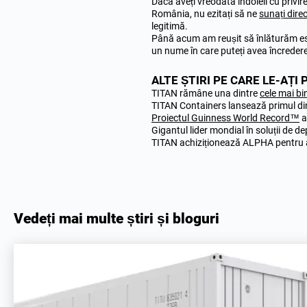
Dacă aveți vreodată îndoieli cu privir
România, nu ezitați să ne
sunați dire
legitimă.
Până acum am reușit să înlăturăm esc
un nume în care puteți avea încredere
ALTE ȘTIRI PE CARE LE-AȚ
TITAN rămâne una dintre
cele mai b
TITAN Containers lansează primul d
Proiectul Guinness World Record™
a
Gigantul lider mondial în soluții de 
TITAN achiziționează ALPHA pentru 
Vedeți mai multe știri și bloguri