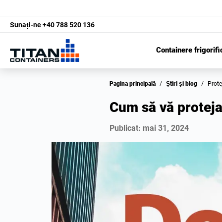
Sunați-ne
+40 788 520 136
Containere frigorifi
Pagina principală
/
Știri și blog
/
Prot
Cum să vă protejaț
Publicat:
mai 31, 2024