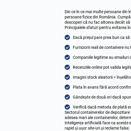
Din ce în ce mai multe persoane din în
persoane fizice din România. Cumpăr
descoperi că nu fac altceva decât să
Principalele sfaturi pentru evitarea î
Dacă prețul pare prea bun ca să 
Furnizorii reali de containere nu
Companiile legitime au emailuri 
Recenziile online pot valida legit
Imagini stock aleatorii = înșelăto
Plata în avans fără acord confi
Gândește de două ori dacă spun 
Verifică dacă metoda de plată es
Sectorul containerelor de depozitare a
adesea mari ale containerelor, determ
Inteligența artificială face ca aceste 
rapid și ușor site-uri și reclame false.