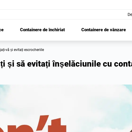
De
ce
Containere de închiriat
Containere de vânzare
ejați-vă și evitați escrocheriile
i și să evitați înșelăciunile cu con