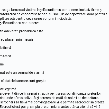
treaga lume cad victime înșelăciunilor cu containere, inclusiv firme și
ătorii cred că economisesc bani cu
soluțiile
de depozitare, doar pentru a
 plătească pentru ceva ce nu vor primi niciodată.
nșelăciunilor cu containere:
fie adevărat, probabil că este
 fac afaceri prin mesaje
de firmă
imitatea
rie
rmat este un semnal de alarmă
că datele bancare sunt greșite
te legitimă
 devenit din ce în ce mai atractiv pentru escroci din cauza prețurilor
inate de oferta scăzută și cererea ridicată de soluții de depozitare.
escrocherii să fie și mai convingătoare și le permite escrocilor să creeze
 Escrocii oferă pur și simplu prețuri mici și așteaptă ca clienții să vină