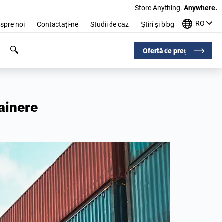
Store Anything.
Anywhere.
RO
spre noi
Contactați-ne
Studii de caz
Știri și blog
Ofertă de preț
tainere