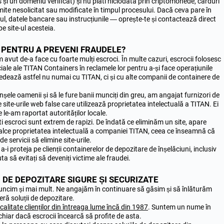
tps și un domeniu verificat) și nu plăti niciodată prin criptomonede, carduri
te nesolicitat sau modificate în timpul procesului. Dacă ceva pare în
l, datele bancare sau instrucțiunile — oprește-te și contactează direct
e site-ul acesteia.
 PENTRU A PREVENI FRAUDELE?
m avut de-a face cu foarte mulți escroci. În multe cazuri, escrocii folosesc
iale ale TITAN Containers în reclamele lor pentru a-și face operațiunile
edează astfel nu numai cu TITAN, ci și cu alte companii de containere de
nșele oamenii și să le fure banii munciți din greu, am angajat furnizori de
e site-urile web false care utilizează proprietatea intelectuală a TITAN. Ei
e le-am raportat autorităților locale.
ti escroci sunt extrem de rapizi. De îndată ce eliminăm un site, apare
ncalce proprietatea intelectuală a companiei TITAN, ceea ce înseamnă că
e servicii să elimine site-urile.
-i proteja pe clienții containerelor de depozitare de înșelăciuni, inclusiv
ta să evitați să deveniți victime ale fraudei.
 DE DEPOZITARE SIGURE ȘI SECURIZATE
uncim și mai mult. Ne angajăm în continuare să găsim și să înlăturăm
eră soluții de depozitare.
 calitate clienților din întreaga lume încă din 1987
. Suntem un nume în
hiar dacă escrocii încearcă să profite de asta.