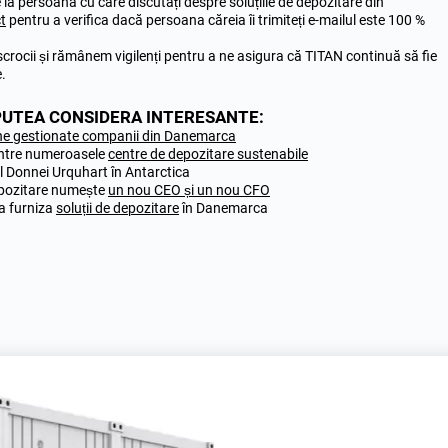
e la persoana cu care discutați despre soluțiile de depozitare din
ct
pentru a verifica dacă persoana căreia îi trimiteți e-mailul este 100 %
rocii și rămânem vigilenți pentru a ne asigura că TITAN continuă să fie
.
I PUTEA CONSIDERA INTERESANTE:
ine gestionate companii din Danemarca
intre numeroasele
centre de depozitare sustenabile
l Donnei Urquhart în Antarctica
depozitare numește
un nou CEO și un nou CFO
a furniza
soluții de depozitare
în Danemarca