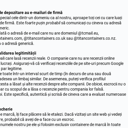
de depozitare au e-mailuri de firmă
special cele dintr-un domeniu ca al nostru, aproape toți cei cu care luați
 de firmă. Este
foarte puțin probabil
să comunicați cu cineva cu adresă
neric.
dată o adresă de e-mail care nu are domeniul @tcmail.eu,
tainers.com, @titancontainers.co.uk sau @titancontainers.co.nz.
la o adresă generică.
alidarea legitimității
eali care lasă recenzii reale. O companie care nu are recenzii online
lucrați. Asigurați-vă că verificați recenziile de pe site-uri precum Google
 par legitime.
te toate într-un interval scurt de timp (în decurs de una sau două
desea un limbaj similar. De asemenea, puteți verifica profilul
sta a lăsat și alte recenzii despre alte companii. De obicei, escrocii
nu
o
ar cu scopul de a lăsa o recenzie pentru compania lor falsă.
oi. Este specifică, autentică și scrisă de cineva care a evaluat numeroase
rocherie
e marcă, îți face plăcere să le etalezi. Dacă vizitați un site web și vedeți
re, probabil că aveți de-a face cu un escroc.
 numele nostru pe ele și folosim exclusiv containere de marcă în toate