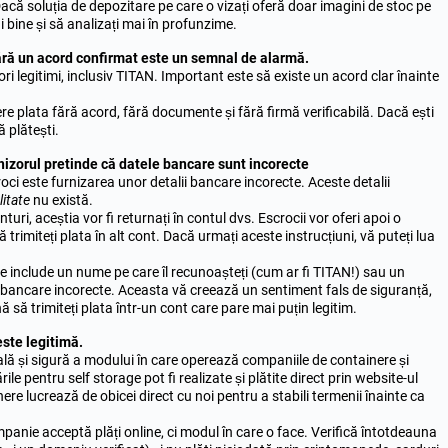
Dacă soluția de depozitare pe care o vizați oferă doar imagini de stoc pe
i bine și să analizați mai în profunzime.
 fără un acord confirmat este un semnal de alarmă.
ri legitimi, inclusiv TITAN. Important este să existe un acord clar înainte
 plata fără acord, fără documente și fără firmă verificabilă. Dacă ești
ă plătești.
nizorul pretinde că datele bancare sunt incorecte
roci este furnizarea unor detalii bancare incorecte. Aceste detalii
litate
nu există.
uri, aceștia vor fi returnați în contul dvs. Escrocii vor oferi apoi o
ă trimiteți plata în alt cont. Dacă urmați aceste instrucțiuni, vă puteți lua
e include un nume pe care îl recunoașteți (cum ar fi TITAN!) sau un
ii bancare incorecte. Aceasta vă creează un sentiment fals de siguranță,
ă să trimiteți plata într-un cont care pare mai puțin legitim.
ste legitimă.
lă și sigură a modului în care operează companiile de containere și
e pentru self storage pot fi realizate și plătite direct prin website-ul
nere lucrează de obicei direct cu noi pentru a stabili termenii înainte ca
anie acceptă plăți online, ci modul în care o face. Verifică întotdeauna