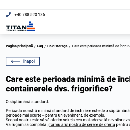
+40 788 520 136
Pagina principală
/
Faq
/
Cold storage
/
Care este perioada minimă de închirie
Înapoi
Care este perioada minimă de înch
containerele dvs. frigorifice?
O săptămână standard.
Perioada noastră minimă standard de închiriere este de o săptămână. To
perioade mai scurte – pentru un eveniment, de exemplu.
Scopul nostru este să vă oferim soluția cea mai adecvată nevoilor dvs., i
Vă rugăm să completați
formularul nostru de cerere de ofertă
pentru a